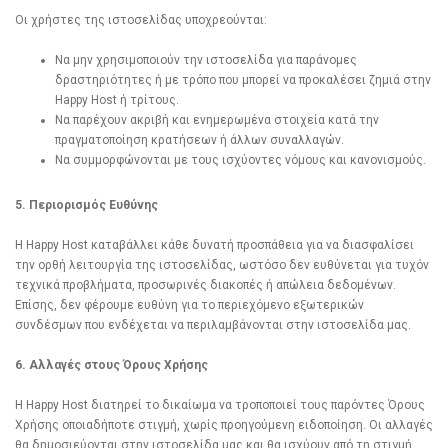
Οι χρήστες της ιστοσελίδας υποχρεούνται:
Να μην χρησιμοποιούν την ιστοσελίδα για παράνομες
δραστηριότητες ή με τρόπο που μπορεί να προκαλέσει ζημιά στην
Happy Host ή τρίτους.
Να παρέχουν ακριβή και ενημερωμένα στοιχεία κατά την
πραγματοποίηση κρατήσεων ή άλλων συναλλαγών.
Να συμμορφώνονται με τους ισχύοντες νόμους και κανονισμούς.
5. Περιορισμός Ευθύνης
Η Happy Host καταβάλλει κάθε δυνατή προσπάθεια για να διασφαλίσει
την ορθή λειτουργία της ιστοσελίδας, ωστόσο δεν ευθύνεται για τυχόν
τεχνικά προβλήματα, προσωρινές διακοπές ή απώλεια δεδομένων.
Επίσης, δεν φέρουμε ευθύνη για το περιεχόμενο εξωτερικών
συνδέσμων που ενδέχεται να περιλαμβάνονται στην ιστοσελίδα μας.
6. Αλλαγές στους Όρους Χρήσης
Η Happy Host διατηρεί το δικαίωμα να τροποποιεί τους παρόντες Όρους
Χρήσης οποιαδήποτε στιγμή, χωρίς προηγούμενη ειδοποίηση. Οι αλλαγές
θα δημοσιεύονται στην ιστοσελίδα μας και θα ισχύουν από τη στιγμή