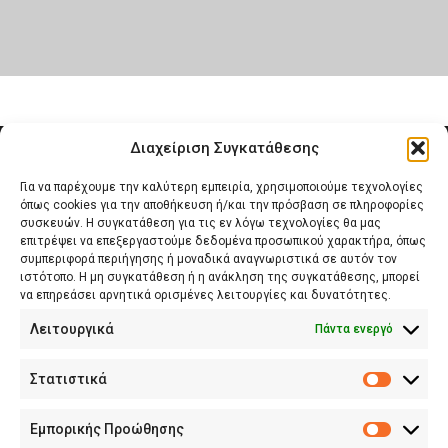
PORTFOLIO TITLE 3
BRANDING AND IDENTITY
Διαχείριση Συγκατάθεσης
Για να παρέχουμε την καλύτερη εμπειρία, χρησιμοποιούμε τεχνολογίες
Υπηρεσίες Διαχείρισης BnB
όπως cookies για την αποθήκευση ή/και την πρόσβαση σε πληροφορίες
συσκευών. Η συγκατάθεση για τις εν λόγω τεχνολογίες θα μας
επιτρέψει να επεξεργαστούμε δεδομένα προσωπικού χαρακτήρα, όπως
Διοχάρους 6, Αθήνα, 11528
συμπεριφορά περιήγησης ή μοναδικά αναγνωριστικά σε αυτόν τον
ιστότοπο. Η μη συγκατάθεση ή η ανάκληση της συγκατάθεσης, μπορεί
να επηρεάσει αρνητικά ορισμένες λειτουργίες και δυνατότητες.
happyhostbnbmanagement@gmail.com
Λειτουργικά
Πάντα ενεργό
+30 693 6064550
Στατιστικά
Στατιστικ
Εμπορικής Προώθησης
Εμπορική